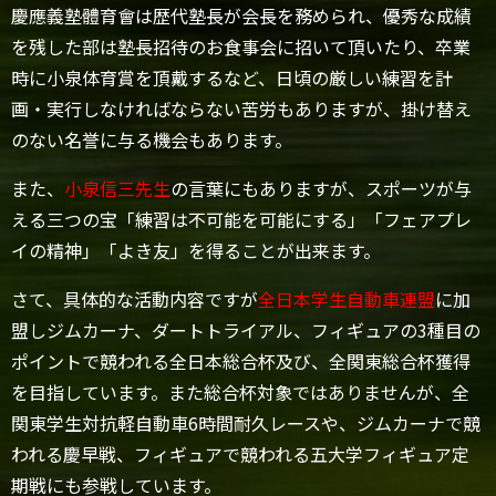
慶應義塾體育會は歴代塾長が会長を務められ、優秀な成績
を残した部は塾長招待のお食事会に招いて頂いたり、卒業
時に小泉体育賞を頂戴するなど、日頃の厳しい練習を計
画・実行しなければならない苦労もありますが、掛け替え
のない名誉に与る機会もあります。
また、
小泉信三先生
の言葉にもありますが、スポーツが与
える三つの宝「練習は不可能を可能にする」「フェアプレ
イの精神」「よき友」を得ることが出来ます。
さて、具体的な活動内容ですが
全日本学生自動車連盟
に加
盟しジムカーナ、ダートトライアル、フィギュアの3種目の
ポイントで競われる全日本総合杯及び、全関東総合杯獲得
を目指しています。また総合杯対象ではありませんが、全
関東学生対抗軽自動車6時間耐久レースや、ジムカーナで競
われる慶早戦、フィギュアで競われる五大学フィギュア定
期戦にも参戦しています。