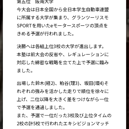
第五位 阪南大学
今大会は日本全国から全日本学生自動車連盟
に所属する大学が集まり、グランツーリスモ
SPORTを用いたeモータースポーツの頂点を
きめる予選が行われました。
決勝へは各組上位3校の大学が進出します。
本塾は前大会の反省や、レギュレーションに
対応した綿密な戦略を立てた上で予選に臨み
ました。
出場した鈴木(経2)、粕谷(理3)、坂田(環4)そ
れぞれの強みを活かした走りで順位を徐々に
上げ、二位以降を大きく差をつけながら一位
で予選を通過しました。
また、予選で一位だった3校及び上位タイムの
2校の計5校で行われたエキシビジョンマッチ