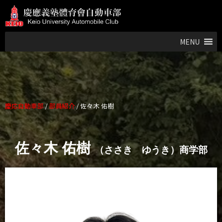
MENU
慶応自動車部
/
部員紹介
/
佐々木 佑樹
佐々木 佑樹
（ささき ゆうき）商学部