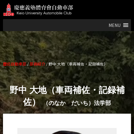
MENU
慶応自動車部
/
部員紹介
/
野中 大地（車両補佐・記録補佐）
野中 大地（車両補佐・記録補
佐）
（のなか だいち）法学部