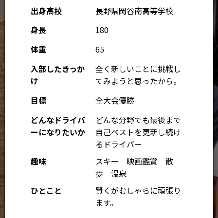
出身高校
長野県岡谷南高等学校
身長
180
体重
65
入部したきっか
全く新しいことに挑戦し
け
てみようと思ったから。
目標
全大会優勝
どんなドライバ
どんな分野でも最後まで
ーになりたいか
自己ベストを更新し続け
るドライバー
趣味
スキー 映画鑑賞 散
歩 温泉
ひとこと
賢くがむしゃらに頑張り
ます。